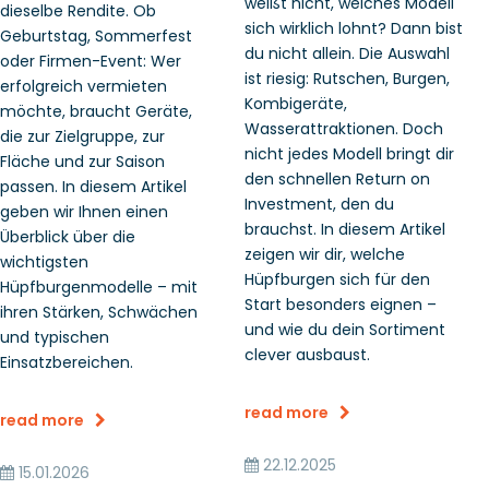
weißt nicht, welches Modell
dieselbe Rendite. Ob
sich wirklich lohnt? Dann bist
Geburtstag, Sommerfest
du nicht allein. Die Auswahl
oder Firmen-Event: Wer
ist riesig: Rutschen, Burgen,
erfolgreich vermieten
Kombigeräte,
möchte, braucht Geräte,
Wasserattraktionen. Doch
die zur Zielgruppe, zur
nicht jedes Modell bringt dir
Fläche und zur Saison
den schnellen Return on
passen. In diesem Artikel
Investment, den du
geben wir Ihnen einen
brauchst. In diesem Artikel
Überblick über die
zeigen wir dir, welche
wichtigsten
Hüpfburgen sich für den
Hüpfburgenmodelle – mit
Start besonders eignen –
ihren Stärken, Schwächen
und wie du dein Sortiment
und typischen
clever ausbaust.
Einsatzbereichen.
read more
read more
22.12.2025
15.01.2026