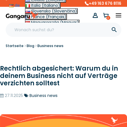
+49 163 676 8116
de
Italia (Italiano)
Slovensko (Slovenčina)
France (Français)
0
Magyarország (Magyar)
Other (English €)

Startseite
Blog
Business news
Rechtlich abgesichert: Warum du in
deinem Business nicht auf Verträge
verzichten solltest
27.11.2025
Business news