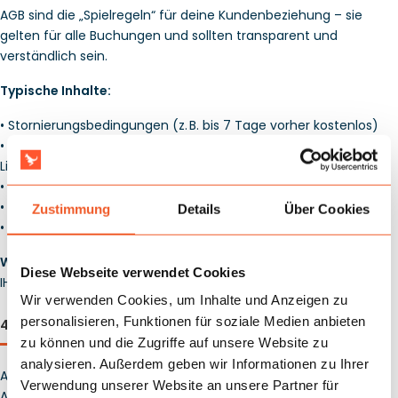
AGB sind die „Spielregeln“ für deine Kundenbeziehung – sie 
gelten für alle Buchungen und sollten transparent und 
verständlich sein.
Typische Inhalte:
• Stornierungsbedingungen (z. B. bis 7 Tage vorher kostenlos)
• Zahlungsmodalitäten (z. B. 50 % Anzahlung, Rest bar bei 
Lieferung)
• Haftungsausschlüsse bei unsachgemäßer Nutzung
• Regelungen bei höherer Gewalt (z. B. Sturm, Starkregen)
Zustimmung
Details
Über Cookies
• Gerichtsstand und geltendes Recht
Wichtig:
 Lass deine AGB einmalig von einem Anwalt oder einer 
Diese Webseite verwendet Cookies
IHK prüfen – das schützt dich vor späteren Problemen.
Wir verwenden Cookies, um Inhalte und Anzeigen zu
personalisieren, Funktionen für soziale Medien anbieten
4. So präsentierst du deine Dokumente professionell
zu können und die Zugriffe auf unsere Website zu
analysieren. Außerdem geben wir Informationen zu Ihrer
Auch das „Wie“ ist entscheidend. Ein PDF per Mail oder ein 
Verwendung unserer Website an unsere Partner für
Ausdruck in der Hand ist besser als eine lose Nachricht via 