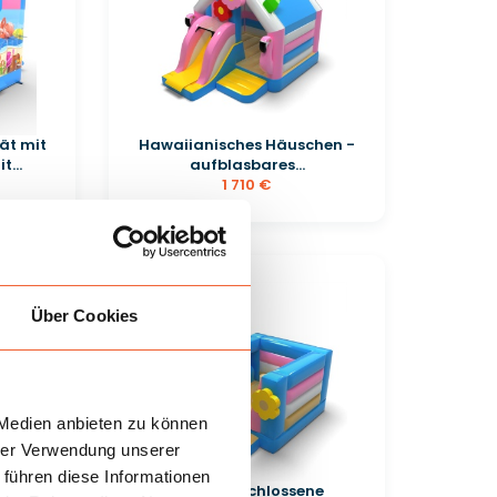
ät mit
Hawaiianisches Häuschen -
...
aufblasbares...
1 710 €
Über Cookies
 Medien anbieten zu können
hrer Verwendung unserer
 führen diese Informationen
ne
Kleine geschlossene