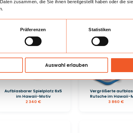
 Daten zusammen, die Sie ihnen bereitgestellt haben oder die s
Hüpfburg - im Hawaii
n.
1 280 €
890 €
Präferenzen
Statistiken
Auswahl erlauben
Aufblasbarer Spielplatz 6x5
Vergrößerte aufbla
im Hawaii-Motiv
Rutsche im Hawaii-
2 340 €
3 860 €