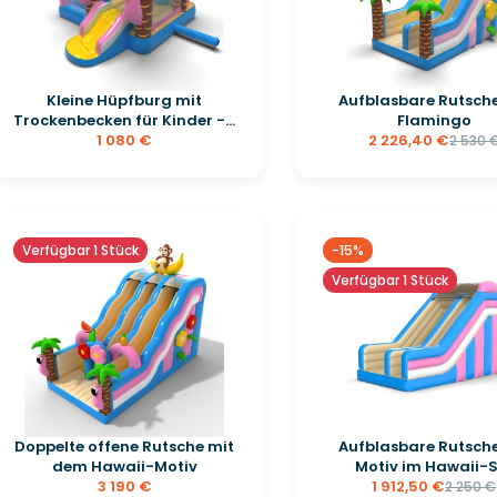
Kleine Hüpfburg mit
Aufblasbare Rutsche
Trockenbecken für Kinder -...
Flamingo
1 080 €
2 226,40 €
2 530 
Verfügbar 1 Stück
-15%
Verfügbar 1 Stück
Doppelte offene Rutsche mit
Aufblasbare Rutsche
dem Hawaii-Motiv
Motiv im Hawaii-S
3 190 €
1 912,50 €
2 250 €