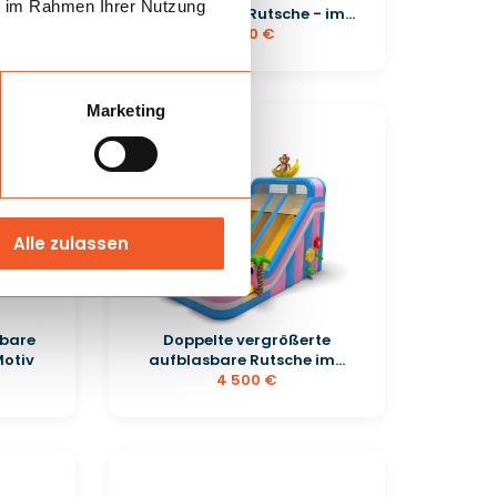
ie im Rahmen Ihrer Nutzung
-Motiv
Hüpfburg mit Rutsche - im...
1 060 €
Marketing
Alle zulassen
sbare
Doppelte vergrößerte
Motiv
aufblasbare Rutsche im...
4 500 €