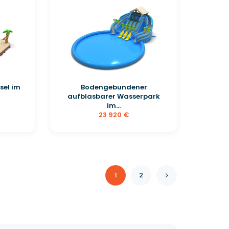
sel im
Bodengebundener
aufblasbarer Wasserpark
im...
23 920 €
1
2