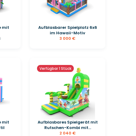
 mit
Aufblasbarer Spielplatz 6x6
im Hawaii-Motiv
3 000 €
€
Verfügbar 1 Stück
 mit
Aufblasbares Spielgerät mit
til
Rutschen-Kombi mit...
2 040 €