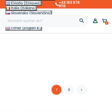
+49 163 676
Ελλάδα (Ελληνικά)
8116
Italia (Italiano)
Slovensko (Slovenčina)
France (Français)

Magyarország (Magyar)
0
Other (English €)
1
2