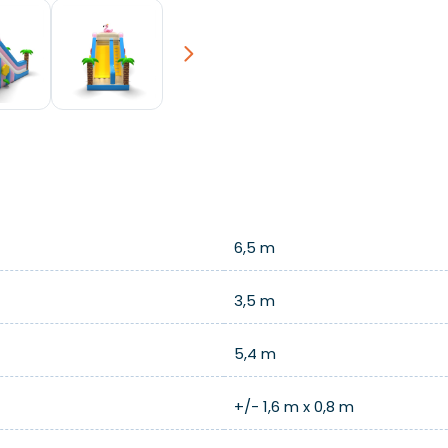
Next
6,5 m
3,5 m
5,4 m
+/- 1,6 m x 0,8 m