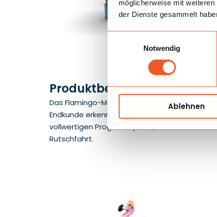
möglicherweise mit weiteren
der Dienste gesammelt habe
Einwilligungsauswahl
Notwendig
Produktbeschreibung
Das Flamingo-Motiv erzeugt sofort einen somme
Ablehnen
Endkunde erkennt sofort die Eignung für Outdoor
vollwertigen Programmpunkt, ohne den Raum üb
Rutschfahrt.