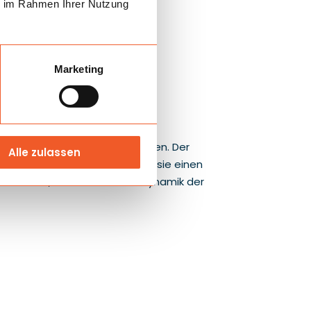
ie im Rahmen Ihrer Nutzung
Marketing
saisonaler Events hervorzuheben. Der
Alle zulassen
, B. 3,5 m und H. 5,4 m bietet sie einen
he von 2,8 m verstärkt die Dynamik der