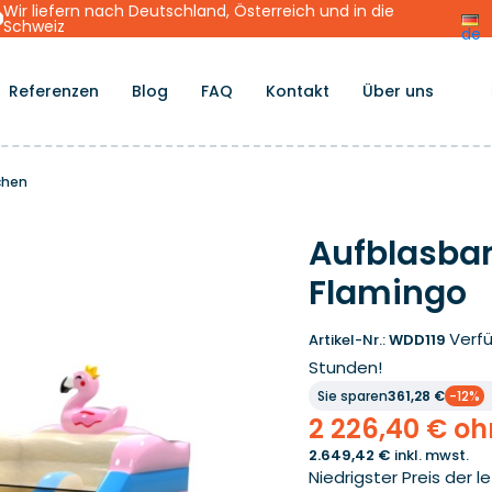
Wir liefern nach Deutschland, Österreich und in die
Schweiz
de
Referenzen
Blog
FAQ
Kontakt
Über uns
chen
Aufblasbar
Flamingo
Verfü
Artikel-Nr.:
WDD119
Stunden!
Sie sparen
361,28 €
-12%
2 226,40 € o
2.649,42 €
inkl. mwst.
Niedrigster Preis der l