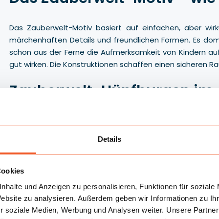
Das Zauberwelt-Motiv basiert auf einfachen, aber wirk
märchenhaften Details und freundlichen Formen. Es domi
schon aus der Ferne die Aufmerksamkeit von Kindern auf
gut wirken. Die Konstruktionen schaffen einen sicheren R
Zauberwelt-Hüpfburgen im
Gangaru - was diese Katego
Die Kategorie Zauberwelt-Hüpfburgen umfasst verschie
Details
Größe des Events, das Alter der Kinder und den verf
Gemeinsames Element ist die universelle Gestaltung, mi
Cookies
zu einer stimmigen Spielzone kombinieren lassen.
nhalte und Anzeigen zu personalisieren, Funktionen für soziale
Aufblasbare Zauberwelt-Rutschen
Website zu analysieren. Außerdem geben wir Informationen zu I
r soziale Medien, Werbung und Analysen weiter. Unsere Partner