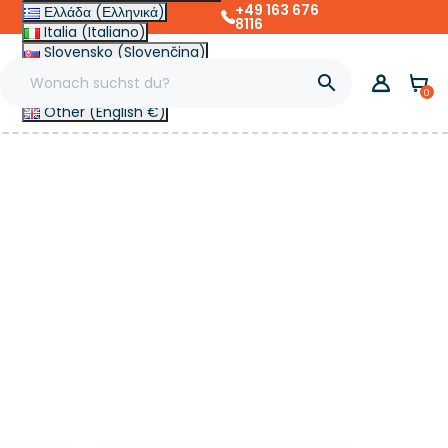
+49 163 676
Ελλάδα (Ελληνικά)
8116
Italia (Italiano)
Slovensko (Slovenčina)
France (Français)

Magyarország (Magyar)
0
Other (English €)