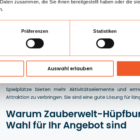
Rutschen sind die auffälligsten Elemente dieser Kate
 Daten zusammen, die Sie ihnen bereitgestellt haben oder die s
Farben wirken wie ein natürlicher Magnet auf Kinder. Si
n.
Rotation der Teilnehmenden.
Hüpfburgen und Combo-Konstruktionen
Präferenzen
Statistiken
Hüpfburgen und Combo-Attraktionen verbinden Springen un
vermarkten und eignen sich sowohl für kleinere Vera
Spielzonen.
Auswahl erlauben
Aufblasbare Spielplätze
Spielplätze bieten mehr Aktivitätselemente und ermö
Attraktion zu verbringen. Sie sind eine gute Lösung für l
Warum Zauberwelt-Hüpfburg
Wahl für Ihr Angebot sind