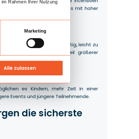
gorie. Die große Form und die intensiven
ie im Rahmen Ihrer Nutzung
e sind eine gute Wahl für Events mit hoher
Marketing
d Rutschen. Sie sind vielseitig, leicht zu
nstaltungen als auch als Teil größerer
Alle zulassen
glichen es Kindern, mehr Zeit in einer
ängere Events und jüngere Teilnehmende.
en die sicherste