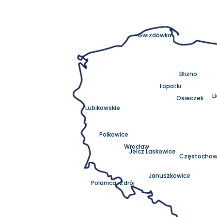
Gwizdówka
Blizno
Łopatki
L
Osieczek
Lubikowskie
Polkowice
Wrocław
Jelcz Laskowice
Częstocho
Januszkowice
Polanica-Zdrój