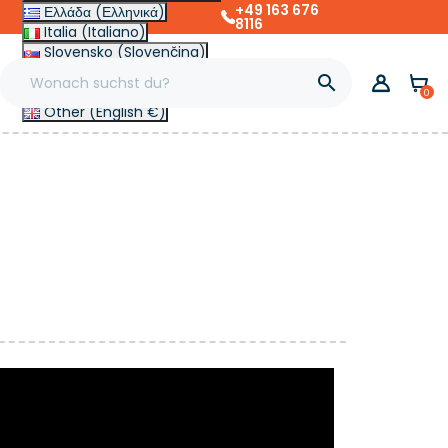
+49 163 676
Ελλάδα (Ελληνικά)
8116
Italia (Italiano)
Slovensko (Slovenčina)
France (Français)

Magyarország (Magyar)
0
Other (English €)