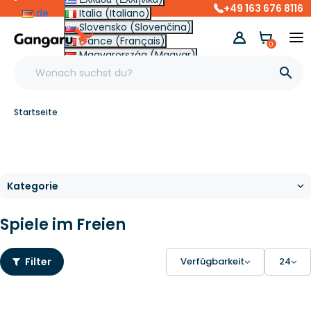
+49 163 676 8116
de
Italia (Italiano)
Slovensko (Slovenčina)
France (Français)
0
Magyarország (Magyar)
Other (English €)

Startseite
Spiele im Freien
Filter
Verfügbarkeit
24