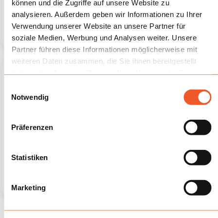
können und die Zugriffe auf unsere Website zu
SET Archery Tag
SET Archery Tag
analysieren. Außerdem geben wir Informationen zu Ihrer
Premium 22 lbs für 12
Premium 22 lbs für 12
Spieler -...
Spieler -...
Verwendung unserer Website an unsere Partner für
1 416,50 €
1 416,50 €
1 491,05 €
1 491,05 €
soziale Medien, Werbung und Analysen weiter. Unsere
Partner führen diese Informationen möglicherweise mit
weiteren Daten zusammen, die Sie ihnen bereitgestellt
haben oder die sie im Rahmen Ihrer Nutzung der Dienste
-5%
-5%
gesammelt haben.
Artikelbündel
Artikelbündel
Einwilligungsauswahl
Notwendig
Vorrätig
Vorrätig
Präferenzen
SET Archery Tag
SET Archery Tag
Statistiken
Premium 26 lbs für 12
Premium 26 lbs - für 12
Spieler -...
Spieler...
1 401,32 €
1 416,50 €
1 475,07 €
1 491,05 €
Marketing