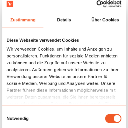
Zustimmung
Details
Über Cookies
Diese Webseite verwendet Cookies
Wir verwenden Cookies, um Inhalte und Anzeigen zu
personalisieren, Funktionen für soziale Medien anbieten
zu können und die Zugriffe auf unsere Website zu
analysieren. Außerdem geben wir Informationen zu Ihrer
Verwendung unserer Website an unsere Partner für
soziale Medien, Werbung und Analysen weiter. Unsere
Partner führen diese Informationen möglicherweise mit
weiteren Daten zusammen, die Sie ihnen bereitgestellt
haben oder die sie im Rahmen Ihrer Nutzung der Dienste
Anwendung
gesammelt haben.
Einwilligungsauswahl
Am besten eignet sie sich überall dort, wo Spiele
Notwendig
serienweise stattfinden: bei Outdoor-Events,