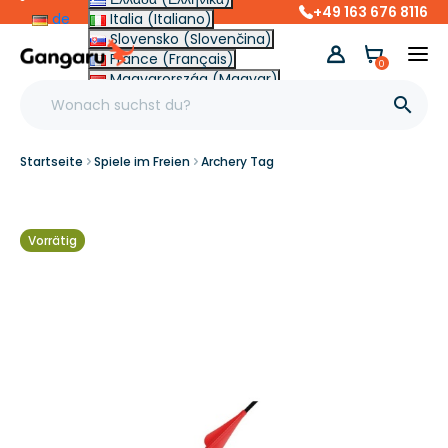
+49 163 676 8116
de
Italia (Italiano)
Slovensko (Slovenčina)
France (Français)
0
Magyarország (Magyar)
Other (English €)

Startseite
Spiele im Freien
Archery Tag
Vorrätig