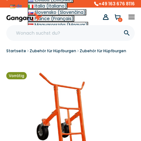
+49 163 676 8116
de
Italia (Italiano)
Slovensko (Slovenčina)
France (Français)
0
Magyarország (Magyar)
Other (English €)

Startseite
Zubehör für Hüpfburgen
Zubehör für Hüpfburgen
Vorrätig