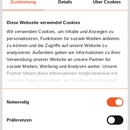
Zustimmung
Details
Über Cookies
Diese Webseite verwendet Cookies
Wir verwenden Cookies, um Inhalte und Anzeigen zu
personalisieren, Funktionen für soziale Medien anbieten
zu können und die Zugriffe auf unsere Website zu
analysieren. Außerdem geben wir Informationen zu Ihrer
Verwendung unserer Website an unsere Partner für
soziale Medien, Werbung und Analysen weiter. Unsere
Anwendung
Partner führen diese Informationen möglicherweise mit
weiteren Daten zusammen, die Sie ihnen bereitgestellt
In der Praxis verbessert der Wagen den gesamten
haben oder die sie im Rahmen Ihrer Nutzung der Dienste
Materialfluss – vom Ausladen des Inflatable aus dem
Fahrzeug über den Transport zum Aufbaupunkt bis hin
gesammelt haben.
Einwilligungsauswahl
zum reibungslosen Rücktransport nach
Notwendig
Veranstaltungsende. Weniger manuelles Heben bedeutet
eine schnellere Vorbereitung der Attraktion, ein geringeres
Präferenzen
Verletzungsrisiko für das Personal und eine bessere
Organisation bei kurzen Aufbaufenstern. Für die