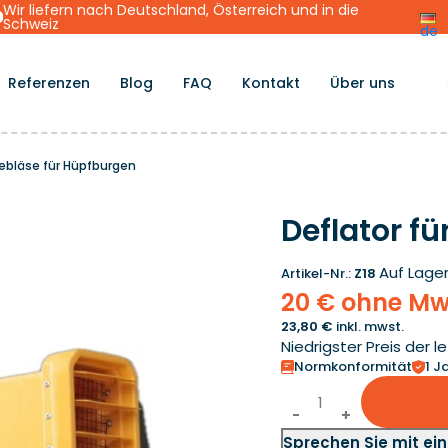
Wir liefern nach Deutschland, Österreich und in die
Schweiz
de
Referenzen
Blog
FAQ
Kontakt
Über uns
ebläse für Hüpfburgen
Deflator f
Auf Lage
Artikel-Nr.:
Z18
20 € ohne Mw
23,80 €
inkl. mwst.
Niedrigster Preis der l
Normkonformität
1 J
Sprechen Sie mit ei