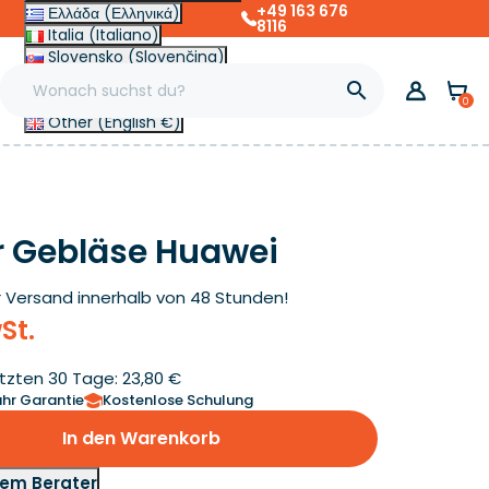
+49 163 676
Ελλάδα (Ελληνικά)
8116
Italia (Italiano)
Slovensko (Slovenčina)
France (Français)

Magyarország (Magyar)
0
Other (English €)
ür Gebläse Huawei
r
Versand innerhalb von 48 Stunden!
St.
etzten 30 Tage: 23,80 €
ahr Garantie
Kostenlose Schulung
In den Warenkorb
nem Berater