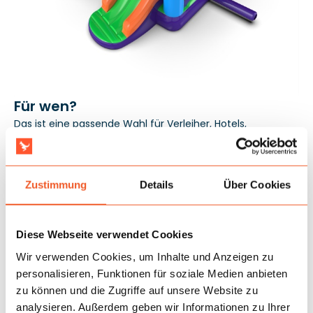
Für wen?
Das ist eine passende Wahl für Verleiher, Hotels,
Familienrestaurants und Spielhallen, die eine Attraktion für
den ganzjährigen Einsatz suchen. Am besten eignet sie
sich für Kinder ab 4 Jahren, besonders dort, wo längere
Zustimmung
Details
Über Cookies
Beschäftigung und ein ruhigerer Nutzungsrhythmus
wichtig sind. Die Konformität mit der Norm EN14960 hilft
bei Einsätzen mit institutionellen Partnern, und die 3-
Diese Webseite verwendet Cookies
jährige Garantie stärkt die Investitionssicherheit bei
regelmäßiger Nutzung.
Wir verwenden Cookies, um Inhalte und Anzeigen zu
personalisieren, Funktionen für soziale Medien anbieten
zu können und die Zugriffe auf unsere Website zu
analysieren. Außerdem geben wir Informationen zu Ihrer