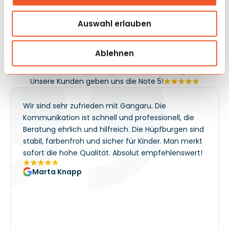
Ordnung im Bereich und verringert die Notwendigkeit,
ständig zum Spielen zu animieren. Dadurch ist es ein
Auswahl erlauben
Modell, das die Familienfrequenz gut unterstützt und
auch außerhalb der Outdoor-Saison stabile Einnahmen
Ablehnen
ermöglicht.
Meinungen
und Umsetzung
Unsere Kunden geben uns die Note 5!
Wir sind sehr zufrieden mit Gangaru. Die
Kommunikation ist schnell und professionell, die
Beratung ehrlich und hilfreich. Die Hüpfburgen sind
stabil, farbenfroh und sicher für Kinder. Man merkt
sofort die hohe Qualität. Absolut empfehlenswert!
Marta Knapp