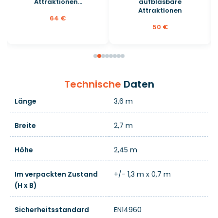
Attraktionen...
aufblasbare
Attraktionen
64 €
50 €
Technische
Daten
Länge
3,6 m
Breite
2,7 m
Höhe
2,45 m
Im verpackten Zustand
+/- 1,3 m x 0,7 m
(H x B)
Sicherheitsstandard
EN14960