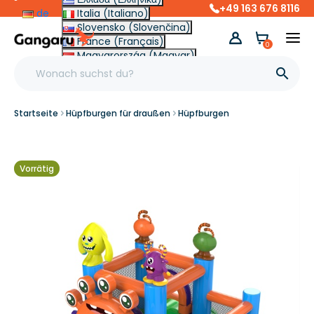
+49 163 676 8116
de
Italia (Italiano)
Slovensko (Slovenčina)
France (Français)
0
Magyarország (Magyar)
Other (English €)

Startseite
Hüpfburgen für draußen
Hüpfburgen
Vorrätig