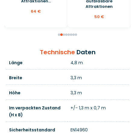
Attraktionen...
aufblasbare
Attraktionen
64 €
50 €
Technische
Daten
Länge
4,8 m
Breite
3,3 m
Höhe
3,3 m
Im verpackten Zustand
+/- 1,3 m x 0,7 m
(H x B)
Sicherheitsstandard
EN14960