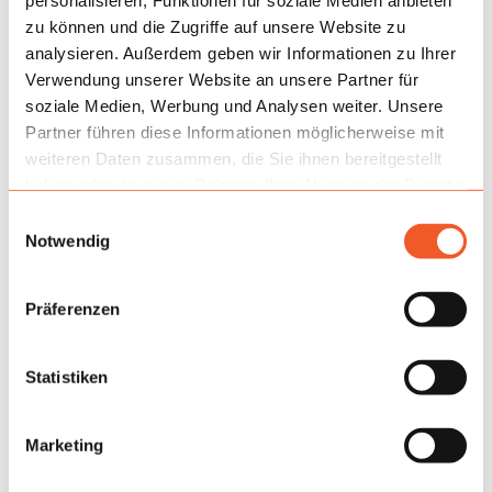
personalisieren, Funktionen für soziale Medien anbieten
zu können und die Zugriffe auf unsere Website zu
analysieren. Außerdem geben wir Informationen zu Ihrer
Verwendung unserer Website an unsere Partner für
soziale Medien, Werbung und Analysen weiter. Unsere
Partner führen diese Informationen möglicherweise mit
weiteren Daten zusammen, die Sie ihnen bereitgestellt
haben oder die sie im Rahmen Ihrer Nutzung der Dienste
gesammelt haben.
Einwilligungsauswahl
Notwendig
Präferenzen
Statistiken
Marketing
Anwendung
Am besten funktioniert es im Freien: auf Volksfesten,