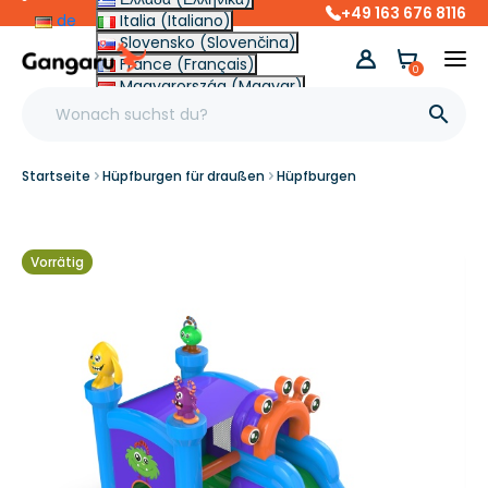
+49 163 676 8116
de
Italia (Italiano)
Slovensko (Slovenčina)
France (Français)
0
Magyarország (Magyar)
Other (English €)

Startseite
Hüpfburgen für draußen
Hüpfburgen
Vorrätig