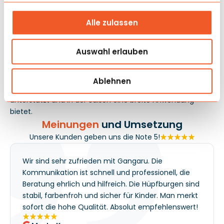
Picknicks und Stadtfesten, wo der Kinderandrang konstant
ist und die Warteschlange aufrechterhalten werden
Alle zulassen
muss, ohne den Animateur jede Minute des Spiels
einzubinden. Die Anordnung von Springen und Rutschen
Auswahl erlauben
hilft, die Aufmerksamkeit der Teilnehmer länger zu halten,
sodass der Kinderbereich auch bei längeren
Veranstaltungen stabil läuft. Für den Betreiber bedeutet
Ablehnen
das eine Attraktion, die den Raum strukturiert, die Rotation
unterstützt und in der Saison eine breite Anwendung
bietet.
Meinungen
und Umsetzung
Unsere Kunden geben uns die Note 5!
Wir sind sehr zufrieden mit Gangaru. Die
Kommunikation ist schnell und professionell, die
Beratung ehrlich und hilfreich. Die Hüpfburgen sind
stabil, farbenfroh und sicher für Kinder. Man merkt
sofort die hohe Qualität. Absolut empfehlenswert!