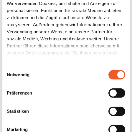
jährige Garantie begrenzt das Investitionsrisiko und
Wir verwenden Cookies, um Inhalte und Anzeigen zu
unterstützt den Produkteinsatz in den kommenden
personalisieren, Funktionen für soziale Medien anbieten
Saisons.
zu können und die Zugriffe auf unsere Website zu
analysieren. Außerdem geben wir Informationen zu Ihrer
Verwendung unserer Website an unsere Partner für
soziale Medien, Werbung und Analysen weiter. Unsere
Partner führen diese Informationen möglicherweise mit
weiteren Daten zusammen, die Sie ihnen bereitgestellt
haben oder die sie im Rahmen Ihrer Nutzung der Dienste
gesammelt haben.
Einwilligungsauswahl
Notwendig
Präferenzen
Statistiken
Marketing