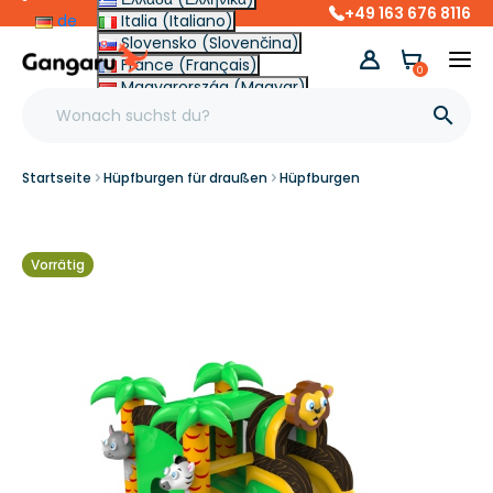
+49 163 676 8116
de
Italia (Italiano)
Slovensko (Slovenčina)
France (Français)
0
Magyarország (Magyar)
Other (English €)

Startseite
Hüpfburgen für draußen
Hüpfburgen
Vorrätig