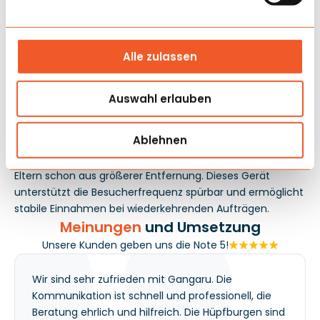
Anwendung
Am besten bewährt es sich im Freien, auf Volksfesten,
Alle zulassen
Picknicks und Firmenevents mit ausgewiesenem
Kinderbereich. Die Kombination aus Springen und
Rutschen hilft, den Teilnehmerfluss reibungslos zu halten,
Auswahl erlauben
sodass Kinder die Attraktion länger nutzen und der
Betreiber weniger Aufwand mit ständigem Animieren hat.
Ablehnen
Das Dschungelmotiv sorgt für gute Sichtbarkeit des
Bereichs und strukturiert die Kommunikation mit den
Eltern schon aus größerer Entfernung. Dieses Gerät
unterstützt die Besucherfrequenz spürbar und ermöglicht
stabile Einnahmen bei wiederkehrenden Aufträgen.
Meinungen
und Umsetzung
Unsere Kunden geben uns die Note 5!
Wir sind sehr zufrieden mit Gangaru. Die
Kommunikation ist schnell und professionell, die
Beratung ehrlich und hilfreich. Die Hüpfburgen sind