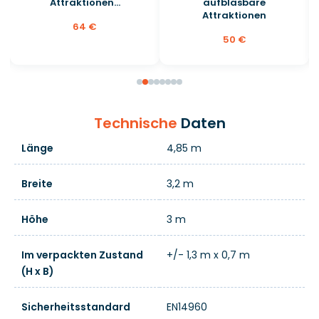
Attraktionen...
aufblasbare
Attraktionen
64 €
50 €
Technische
Daten
Länge
4,85 m
Breite
3,2 m
Höhe
3 m
Im verpackten Zustand
+/- 1,3 m x 0,7 m
(H x B)
Sicherheitsstandard
EN14960