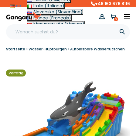
+49 163 676 8116
de
Italia (Italiano)
Slovensko (Slovenčina)
France (Français)
0
Magyarország (Magyar)
Other (English €)

Startseite
Wasser-Hüpfburgen
Aufblasbare Wasserrutschen
Vorrätig