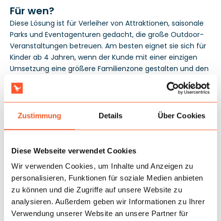
Für wen?
Diese Lösung ist für Verleiher von Attraktionen, saisonale
Parks und Eventagenturen gedacht, die große Outdoor-
Veranstaltungen betreuen. Am besten eignet sie sich für
Kinder ab 4 Jahren, wenn der Kunde mit einer einzigen
Umsetzung eine größere Familienzone gestalten und den
Betrieb über viele Stunden aufrechterhalten möchte. Die
Konformität mit der Norm EN14960 erleichtert den Einsatz
bei kommunalen und kommerziellen Veranstaltungen mit
erforderlicher Dokumentation, und die 3-jährige Garantie
Zustimmung
Details
Über Cookies
begrenzt das Investitionsrisiko bei Geräten, die im
Sommer intensiv genutzt werden.
Diese Webseite verwendet Cookies
Wir verwenden Cookies, um Inhalte und Anzeigen zu
personalisieren, Funktionen für soziale Medien anbieten
zu können und die Zugriffe auf unsere Website zu
analysieren. Außerdem geben wir Informationen zu Ihrer
Verwendung unserer Website an unsere Partner für