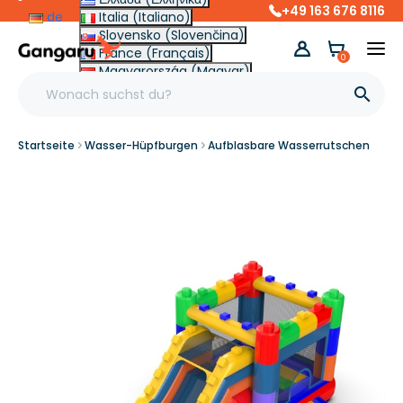
+49 163 676 8116
de
Italia (Italiano)
Slovensko (Slovenčina)
France (Français)
0
Magyarország (Magyar)
Other (English €)

Startseite
Wasser-Hüpfburgen
Aufblasbare Wasserrutschen