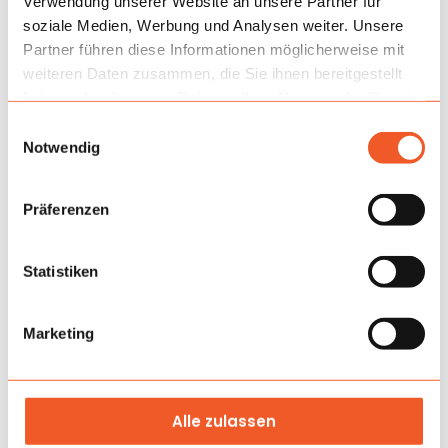
Verwendung unserer Website an unsere Partner für
soziale Medien, Werbung und Analysen weiter. Unsere
Partner führen diese Informationen möglicherweise mit
weiteren Daten zusammen, die Sie ihnen bereitgestellt
haben oder die sie im Rahmen Ihrer Nutzung der Dienste
gesammelt haben.
Einwilligungsauswahl
Notwendig
Präferenzen
Statistiken
Anwendung
Am besten eignet es sich für Hotelgärten,
Marketing
Nachbarschaftspicknicks, Schulfeste und kleinere
Firmenevents. Die Sprungzone hält Kinder länger
beschäftigt, und der Rutschbereich erhält das Interesse
aufrecht und bildet ohne zusätzliche Animationen auf
Alle zulassen
natürliche Weise eine Warteschlange. Dadurch betreibt