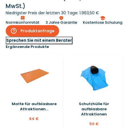
MwSt.)
Niedrigster Preis der letzten 30 Tage: 1.963,50 €
Normkonformität
3 Jahre Garantie
Kostenlose Schulung
help_outline
Produktanfrage
Sprechen Sie mit einem Berater
Ergänzende Produkte
Matte für aufblasbare
Schutzhülle für
Attraktionen...
aufblasbare
Attraktionen
64 €
50 €