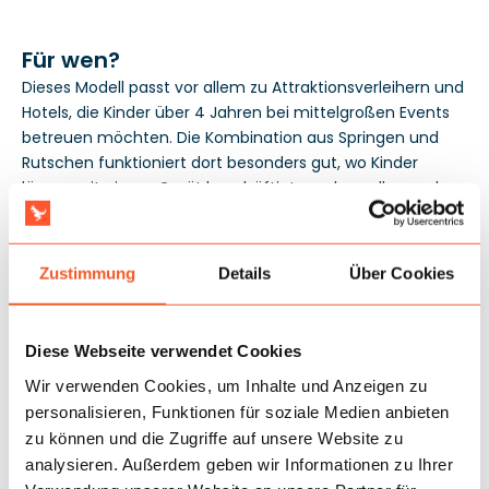
Für wen?
Dieses Modell passt vor allem zu Attraktionsverleihern und
Hotels, die Kinder über 4 Jahren bei mittelgroßen Events
betreuen möchten. Die Kombination aus Springen und
Rutschen funktioniert dort besonders gut, wo Kinder
länger mit einem Gerät beschäftigt werden sollen und
Familienbuchungen effizient abgewickelt werden müssen.
Die Konformität mit der Norm EN14960 erleichtert die
Zusammenarbeit mit Objekten und Veranstaltern, die
Zustimmung
Details
Über Cookies
formale Konformität verlangen, und die 3-jährige
Garantie ermöglicht eine sicherere Planung von Saison
und Unterhaltskosten.
Diese Webseite verwendet Cookies
Wir verwenden Cookies, um Inhalte und Anzeigen zu
personalisieren, Funktionen für soziale Medien anbieten
zu können und die Zugriffe auf unsere Website zu
analysieren. Außerdem geben wir Informationen zu Ihrer