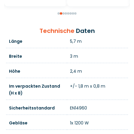
Technische
Daten
Länge
5,7 m
Breite
3 m
Höhe
2,4 m
Im verpackten Zustand
+/- 1,8 m x 0,8 m
(H x B)
Sicherheitsstandard
EN14960
Gebläse
1x 1200 W