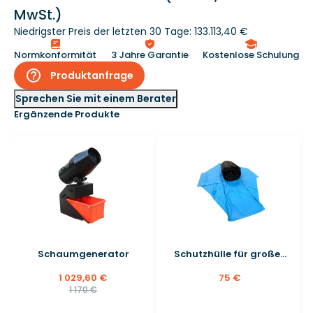
MwSt.)
Niedrigster Preis der letzten 30 Tage: 133.113,40 €
Normkonformität
3 Jahre Garantie
Kostenlose Schulung
help_outline
Produktanfrage
Sprechen Sie mit einem Berater
Ergänzende Produkte
Schaumgenerator
Schutzhülle für große...
1 029,60 €
75 €
1 170 €