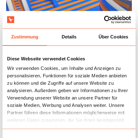
Zustimmung
Details
Über Cookies
Diese Webseite verwendet Cookies
Anwendung
Wir verwenden Cookies, um Inhalte und Anzeigen zu
Am besten bewährt sie sich als Hauptzone der Hochsaison
personalisieren, Funktionen für soziale Medien anbieten
und des täglichen Betriebs der Anlage, wenn Rotation,
zu können und die Zugriffe auf unsere Website zu
klare Besucherführung und die dauerhafte Platzierung der
analysieren. Außerdem geben wir Informationen zu Ihrer
Attraktion im Mittelpunkt der Aufmerksamkeit wichtig
Verwendung unserer Website an unsere Partner für
sind. Der umfangreiche Aufbau regt zu längerem Spielen
soziale Medien, Werbung und Analysen weiter. Unsere
an, was sich in einem höheren Wert pro Besuch und einer
Partner führen diese Informationen möglicherweise mit
besseren Nutzung der kommerziellen Fläche
weiteren Daten zusammen, die Sie ihnen bereitgestellt
niederschlägt. Eine große Installation vereinfacht zudem
haben oder die sie im Rahmen Ihrer Nutzung der Dienste
die Kommunikation des Angebots und erleichtert den
gesammelt haben.
Einwilligungsauswahl
Verkauf von Gruppeneintritten. Das ist eine Lösung, die