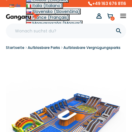
+49 163 676 8116
de
Italia (Italiano)
Slovensko (Slovenčina)
France (Français)
0
Magyarország (Magyar)
Other (English €)

Startseite
Aufblasbare Parks
Aufblasbare Vergnügungsparks