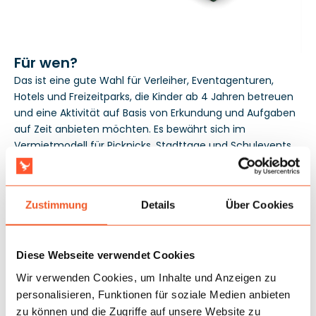
Für wen?
Das ist eine gute Wahl für Verleiher, Eventagenturen,
Hotels und Freizeitparks, die Kinder ab 4 Jahren betreuen
und eine Aktivität auf Basis von Erkundung und Aufgaben
auf Zeit anbieten möchten. Es bewährt sich im
Vermietmodell für Picknicks, Stadttage und Schulevents,
bei denen das gleichzeitige Spielen einer größeren
Gruppe wichtig ist. Die Garantie von 3 Jahren begrenzt
das Investitionsrisiko und unterstützt die Planung des
Zustimmung
Details
Über Cookies
Produkteinsatzes über weitere intensive Vermietsaisons
hinweg.
Diese Webseite verwendet Cookies
Wir verwenden Cookies, um Inhalte und Anzeigen zu
personalisieren, Funktionen für soziale Medien anbieten
zu können und die Zugriffe auf unsere Website zu