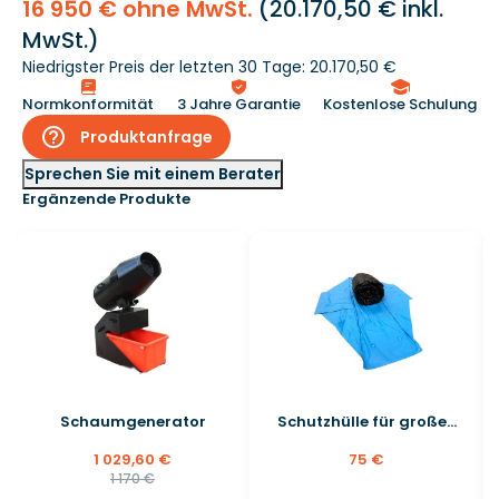
16 950 € ohne MwSt.
(
20.170,50 €
inkl.
MwSt.)
Niedrigster Preis der letzten 30 Tage: 20.170,50 €
Normkonformität
3 Jahre Garantie
Kostenlose Schulung
help_outline
Produktanfrage
Sprechen Sie mit einem Berater
Ergänzende Produkte
Schaumgenerator
Schutzhülle für große...
1 029,60 €
75 €
1 170 €