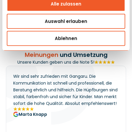
Alle zulassen
Fortschritte beobachten, sodass die Zone auch ohne
permanente Animation lebendig bleibt. Der Operator
kann Einzeldurchgänge, Wettkämpfe auf Zeit oder
Auswahl erlauben
Geländeszenarien anbieten, was die Anpassung der
Attraktion an das Eventprogramm erleichtert. Es ist ein
Ablehnen
Gerät, das gut auf Besucherzahlen einzahlt und die
Aktivitätsdauer der Teilnehmer verlängert.
Meinungen
und Umsetzung
Unsere Kunden geben uns die Note 5!
Wir sind sehr zufrieden mit Gangaru. Die
Kommunikation ist schnell und professionell, die
Beratung ehrlich und hilfreich. Die Hüpfburgen sind
stabil, farbenfroh und sicher für Kinder. Man merkt
sofort die hohe Qualität. Absolut empfehlenswert!
Marta Knapp