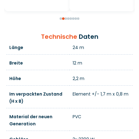
Technische
Daten
Länge
24 m
Breite
12 m
Höhe
2,2 m
Im verpackten Zustand
Element +/- 1,7 m x 0,8 m
(H x B)
Material der neuen
PVC
Generation