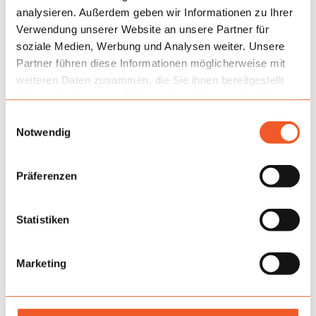
analysieren. Außerdem geben wir Informationen zu Ihrer
Verwendung unserer Website an unsere Partner für
soziale Medien, Werbung und Analysen weiter. Unsere
Partner führen diese Informationen möglicherweise mit
weiteren Daten zusammen, die Sie ihnen bereitgestellt
haben oder die sie im Rahmen Ihrer Nutzung der Dienste
gesammelt haben.
Einwilligungsauswahl
Notwendig
Präferenzen
Anwendung
Statistiken
Am besten funktioniert es im Freien, in großen
Familienzonen und bei Veranstaltungen mit hoher
Marketing
Besucherzahl, bei denen die Teilnehmer in Wellen
eintreten und die Bewegung innerhalb der Attraktion
verteilt werden muss. Das Labyrinth bindet sowohl die
Kinder im Inneren als auch die Begleitpersonen ein, die die