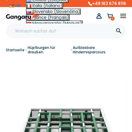
+49 163 676 8116
de
Italia (Italiano)
Slovensko (Slovenčina)
France (Français)
0
Magyarország (Magyar)
Other (English €)

Hüpfburgen für
Aufblasbare
Startseite
draußen
Hindernisparcours