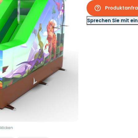
help_outline
Produktanfr
Sprechen Sie mit ei
klicken