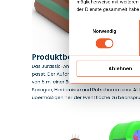
möglicherweise mit weiteren
der Dienste gesammelt habe
Einwilligungsauswahl
Notwendig
Produktbeschreibung
Das Jurassic-Ambiente mit Dinosauriern, Palme
Ablehnen
passt. Der Aufdruck hebt die Hüpfburg sowohl 
von 5 m, einer Br. von 4 m und einer H. von 4
Springen, Hindernisse und Rutschen in einer A
übermäßigen Teil der Eventfläche zu beanspr