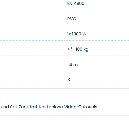
EN14960
PVC
1x 1800 W
+/- 100 kg
1,6 m
3
 und Seil
Zertifikat
Kostenlose Video-Tutorials