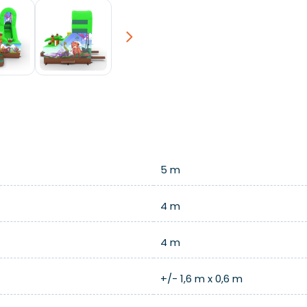
Next
5 m
4 m
4 m
+/- 1,6 m x 0,6 m