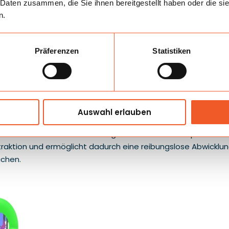
 Daten zusammen, die Sie ihnen bereitgestellt haben oder die s
n.
Präferenzen
Statistiken
n und natürlichen Farben zeigt sofort, dass die Attraktion 
Auswahl erlauben
im Angebot als auch am Veranstaltungsort hervor, und Kinder
 m bildet die Konstruktion einen gut sichtbaren Mittelpunkt 
ttraktion und ermöglicht dadurch eine reibungslose Abwicklu
uchen.