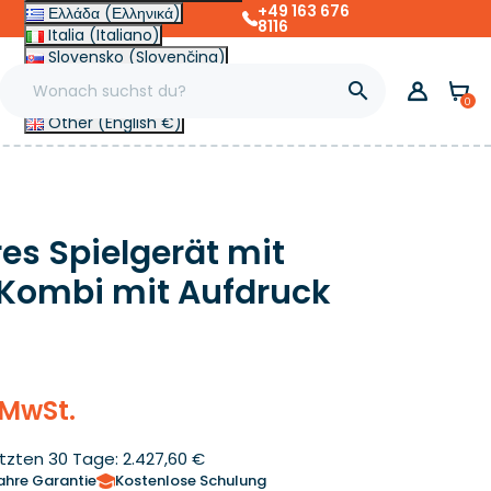
+49 163 676
Ελλάδα (Ελληνικά)
8116
Italia (Italiano)
Slovensko (Slovenčina)
France (Français)

Magyarország (Magyar)
0
Other (English €)
es Spielgerät mit
Kombi mit Aufdruck
 MwSt.
etzten 30 Tage: 2.427,60 €
ahre Garantie
Kostenlose Schulung