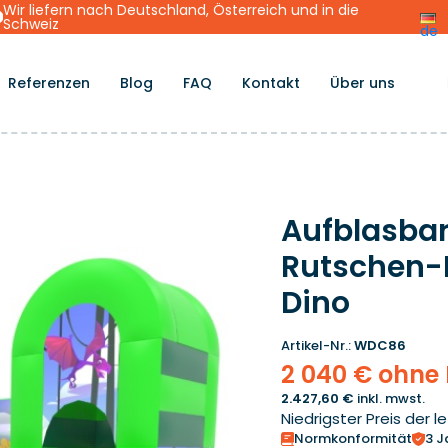
Wir liefern nach Deutschland, Österreich und in die
Schweiz
de
Referenzen
Blog
FAQ
Kontakt
Über uns
Aufblasbar
Rutschen-
Dino
Artikel-Nr.:
WDC86
2 040 € ohne
2.427,60 €
inkl. mwst.
Niedrigster Preis der l
Normkonformität
3 J