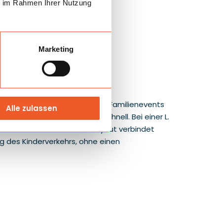
ie im Rahmen Ihrer Nutzung
Marketing
zu Geburtstagen, Picknicks und Familienevents
Alle zulassen
 erkennen das Spielthema schnell. Bei einer L.
der Kinderzone. Das Combo-Layout verbindet
ng des Kinderverkehrs, ohne einen