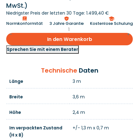
MwSt.)
Niedrigster Preis der letzten 30 Tage: 1.499,40 €
Normkonformität
3 Jahre Garantie
Kostenlose Schulung
In den Warenkorb
Sprechen Sie mit einem Berater
Technische
Daten
Länge
3 m
Breite
3,6 m
Höhe
2,4 m
Im verpackten Zustand
+/- 1,3 m x 0,7 m
(H x B)