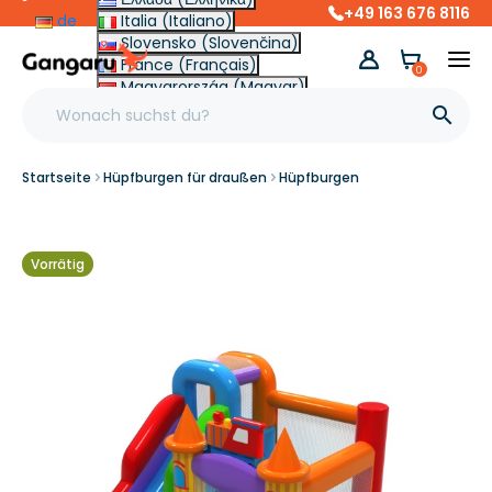
+49 163 676 8116
de
Italia (Italiano)
Slovensko (Slovenčina)
France (Français)
0
Magyarország (Magyar)
Other (English €)

Startseite
Hüpfburgen für draußen
Hüpfburgen
Vorrätig