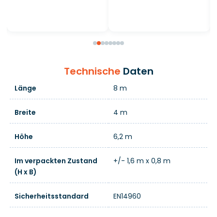
Technische
Daten
Länge
8 m
Breite
4 m
Höhe
6,2 m
Im verpackten Zustand
+/- 1,6 m x 0,8 m
(H x B)
Sicherheitsstandard
EN14960