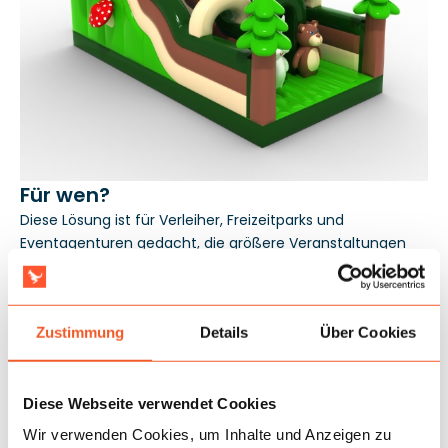
Für wen?
Diese Lösung ist für Verleiher, Freizeitparks und
Eventagenturen gedacht, die größere Veranstaltungen
betreuen und eine Attraktion benötigen, die viele Stunden
lang arbeitet, ohne an Anziehungskraft zu verlieren. Sie
spricht Kinder ab 4 Jahren besonders gut an und bewährt
Zustimmung
Details
Über Cookies
sich im Vermietungsmodell für Feste, Picknicks und
gesponserte Events. Die Konformität mit der Norm
EN14960 erleichtert die Zusammenarbeit mit öffentlichen
und unternehmerischen Veranstaltern, und die 3-jährige
Diese Webseite verwendet Cookies
Garantie verringert das Investitionsrisiko bei einem
Wir verwenden Cookies, um Inhalte und Anzeigen zu