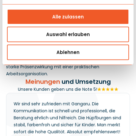
Am besten funktioniert sie im Freien, dort, wo die
Kinderzone den ganzen Tag aktiv und aus verschiedenen
Alle zulassen
Richtungen gut sichtbar sein soll. Die offene Form
erleichtert dem Betreiber die Beobachtung des
Spielgeschehens, und zwei Bahnen helfen, auch bei hoher
Auswahl erlauben
Besucherzahl eine konstante Teilnehmerrotation
aufrechtzuerhalten. Die Waldoptik ordnet den Raum
Ablehnen
visuell und harmoniert gut mit Picknicks, Festen und
Outdoor-Veranstaltungen. Dieses Modell verbindet eine
starke Präsenzwirkung mit einer praktischen
Arbeitsorganisation.
Meinungen
und Umsetzung
Unsere Kunden geben uns die Note 5!
Wir sind sehr zufrieden mit Gangaru. Die
Kommunikation ist schnell und professionell, die
Beratung ehrlich und hilfreich. Die Hüpfburgen sind
stabil, farbenfroh und sicher für Kinder. Man merkt
sofort die hohe Qualität. Absolut empfehlenswert!