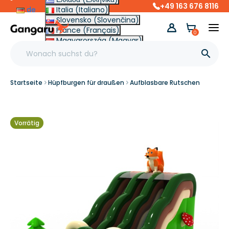
+49 163 676 8116
de
Italia (Italiano)
Slovensko (Slovenčina)
France (Français)
0
Magyarország (Magyar)
Other (English €)

Startseite
Hüpfburgen für draußen
Aufblasbare Rutschen
Vorrätig