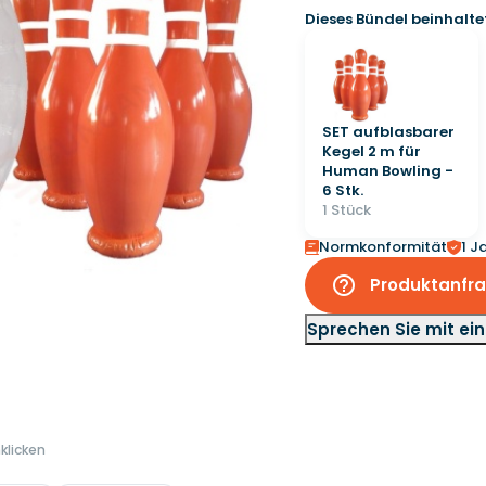
Dieses Bündel beinhalte
SET aufblasbarer
Kegel 2 m für
Human Bowling -
6 Stk.
1 Stück
Normkonformität
1 J
help_outline
Produktanfr
Sprechen Sie mit ei
klicken