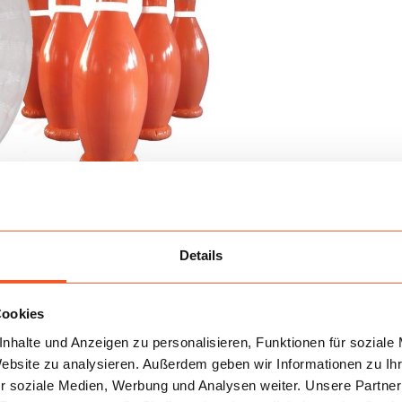
Details
Cookies
nhalte und Anzeigen zu personalisieren, Funktionen für soziale
ofort Aufmerksamkeit auf sich, weil der Teilnehmer selbst z
Website zu analysieren. Außerdem geben wir Informationen zu I
iesige aufblasbare Kegel sowie ein 3 Meter großer Zorbing-Bal
r soziale Medien, Werbung und Analysen weiter. Unsere Partner
das Ergebnis hängt von der Bewegungsrichtung, der Körperko