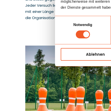
möglicherweise mit weiteren
Jeder Versuch liefert ein klar sichtbares Resu
der Dienste gesammelt habe
mit einer Länge von {feature_958} und einer B
die Organisation weiterer Durchgänge erleicht
Einwilligungsauswahl
Notwendig
Ablehnen