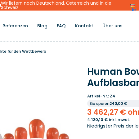
Wir liefern nach Deutschland, Österreich und in die
Schweiz
de
Referenzen
Blog
FAQ
Kontakt
Über uns
ukte für den Wettbewerb
Human Bowl
Aufblasba
Artikel-Nr.:
Z4
Sie sparen
240,00 €
3 462,27 € o
4.120,10 €
inkl. mwst.
Niedrigster Preis der l