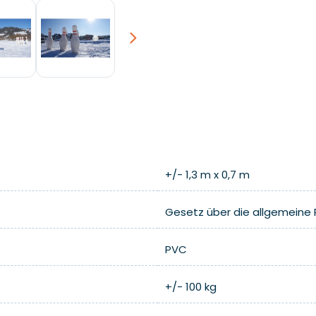
Next
+/- 1,3 m x 0,7 m
Gesetz über die allgemeine 
PVC
+/- 100 kg