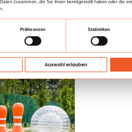
 Daten zusammen, die Sie ihnen bereitgestellt haben oder die s
ltat, deshalb bindet die Attraktion sowohl Spieler als auch 
n.
reite von {feature_1096} schafft eine klare Anlaufzone sowie
ert.
Präferenzen
Statistiken
Auswahl erlauben