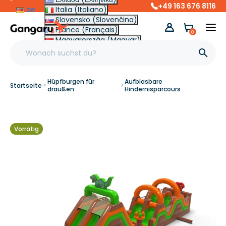
+49 163 676 8116
de
Italia (Italiano)
Slovensko (Slovenčina)
France (Français)
0
Magyarország (Magyar)
Other (English €)

Hüpfburgen für
Aufblasbare
Startseite
draußen
Hindernisparcours
Vorrätig